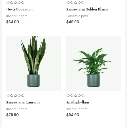
Avaliação
Avaliação
Hoya Obovatum
Sansevieria Golden Flame
0
0
de
de
Indoor Plants
Ceramic pots
5
5
$
64.00
$
49.90
Avaliação
Avaliação
Sansevieria Laurentii
Spathiphyllum
0
0
de
de
Indoor Plants
Indoor Plants
5
5
$
79.90
$
94.90