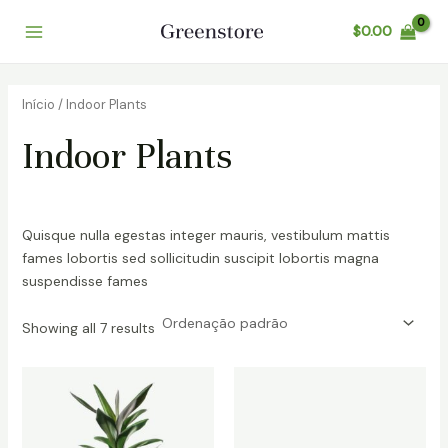
Ir
Main
$
0.00
para
Menu
o
conteúdo
Início
/ Indoor Plants
Indoor Plants
Quisque nulla egestas integer mauris, vestibulum mattis
fames lobortis sed sollicitudin suscipit lobortis magna
suspendisse fames
Showing all 7 results