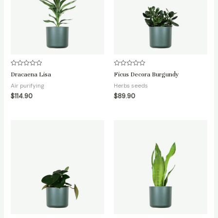
Avaliação
Avaliação
Dracaena Lisa
Ficus Decora Burgundy
0
0
de
de
Air purifying
Herbs seeds
5
5
$
114.90
$
89.90